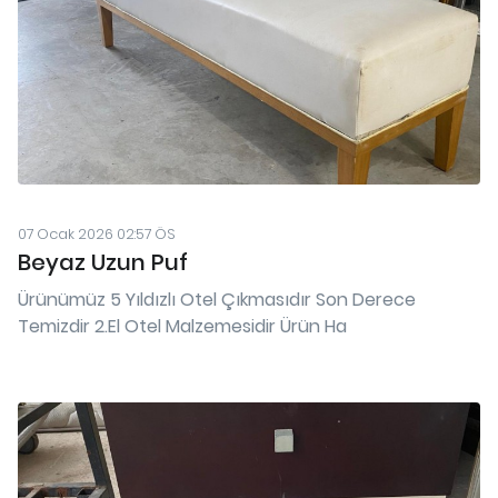
07 Ocak 2026 02:57 ÖS
Beyaz Uzun Puf
Ürünümüz 5 Yıldızlı Otel Çıkmasıdır Son Derece
Temizdir 2.El Otel Malzemesidir Ürün Ha