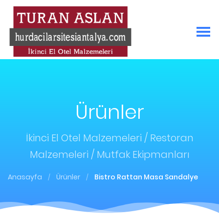
Ürünler
İkinci El Otel Malzemeleri / Restoran
Malzemeleri / Mutfak Ekipmanları
Anasayfa
Ürünler
Bistro Rattan Masa Sandalye
/
/