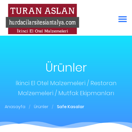
Ürünler
İkinci El Otel Malzemeleri / Restoran
Malzemeleri / Mutfak Ekipmanları
Anasayfa
Ürünler
Safe Kasalar
/
/