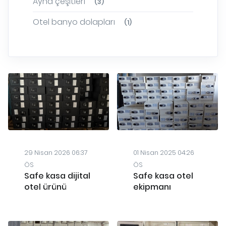
Ayna çeşitleri
(3)
Otel banyo dolapları
(1)
29 Nisan 2026 06:37
01 Nisan 2025 04:26
ÖS
ÖS
Safe kasa dijital
Safe kasa otel
otel ürünü
ekipmanı