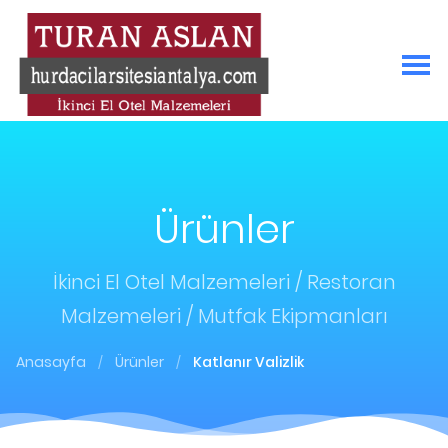
Ürünler
İkinci El Otel Malzemeleri / Restoran
Malzemeleri / Mutfak Ekipmanları
Anasayfa
Ürünler
Katlanır Valizlik
/
/