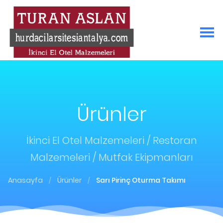
Ürünler
İkinci El Otel Malzemeleri / Restoran
Malzemeleri / Mutfak Ekipmanları
Anasayfa
Ürünler
Sarı Pirinç Oturma Takımı
/
/